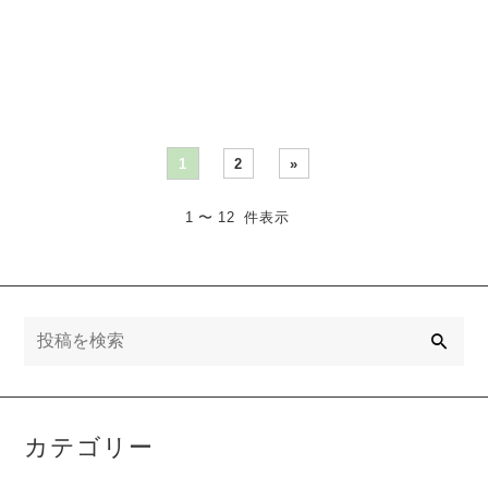
説。恩返しの基本概念から
る方法を解説。心理学的視
心理的特性、効果的なコミ
点からビジネスに役立つ具
ュニ・・・
体的・・・
1
2
»
1 〜 12 件表示
検
索
カテゴリー