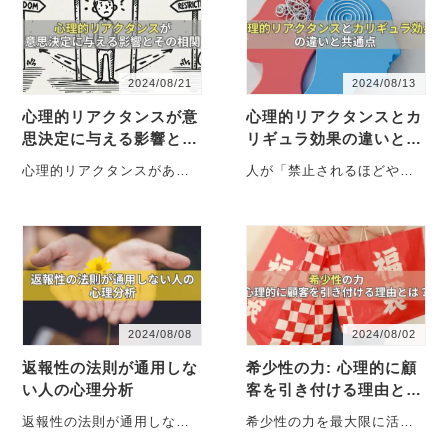
2024/08/21
2024/08/13
心理的リアクタンスが意
心理的リアクタンスとカ
思決定に与える影響とそ
リギュラ効果の違いと共
の相関
通点
心理的リアクタンスがあな
人が「禁止されるほどやり
たの意思決定にどれほど影
たくなる」心理現象、心理
響を与えるか知っています
的リアクタンスとカリギュ
か？この記事では、その原
ラ効果。両者の違いや共通
因か・・・
点、・・・
2024/08/08
2024/08/02
返報性の法則が通用しな
希少性の力: 心理的に顧
い人の心理分析
客を引き付ける理由と
は？
返報性の法則が通用しない
希少性の力を最大限に活用
人々の心理と対策を徹底解
し、顧客の購買意欲を高め