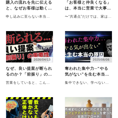
購入の流れを先に伝える
「お客様と仲良くなる」
と、なぜお客様は動くの
は、本当に営業で大事な
か？【不動産売買 仲介
のか【不動産売買 仲介
申し込みに至らない本当の
〜“共通点”だけでは、家は売
営業】
営業】
理由と"前前前"の法則 不動
れない〜 営業の現場では、
産営業をしていると、
「もっとお客様と仲良くな
「案・・・
れ」 ・・・
2026/04/13
2025/06/06
なぜ、良い提案が断られ
奪われた集中力─“やる
るのか？「前振り」の効
気がない”を生む本当の
果的な使い方【不動産売
原因
営業をしていると、こんな
集中できない、学べない。
買 仲介営業】
経験はないでしょうか。 希
それはあなたのせいではな
望の条件は合っている お客
く、“脳の変化”かもしれませ
様の反応・・・
ん。成長を止めないため
に・・・