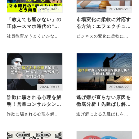
2025/04/22
2024/09/21
「教えても響かない」の
市場変化に柔軟に対応す
正体―スマホ時代の“学
る方法：エフェクチュエ
べない脳”にどう向き合
ーションを使った実践ア
社員教育がうまくいかない
ビジネスの変化に柔軟に対
うか
プローチ
のは“教え方”のせいではな
応するエフェクチュエーシ
い。スマホ環境が変えた
ョンの実践方法を解説。資
「学べない脳」の正体と、
金不足や不確実な市場で、
今こ・・・
手元・・・
2024/09/17
2024/08/27
詐欺に騙される心理を解
逃げ癖が直らない原因を
明！営業コンサルタント
徹底分析！先延ばし解決
が教える事例と対策
策
詐欺に騙される心理を解
逃げ癖による先延ばしを徹
説。営業コンサルタントが
底分析し、具体的な対策と
ポンジスキームの事例を元
継続的な対策の重要性を探
に、巧妙な心理操作とその
る。自己認識から目標設定
対策を・・・
まで・・・