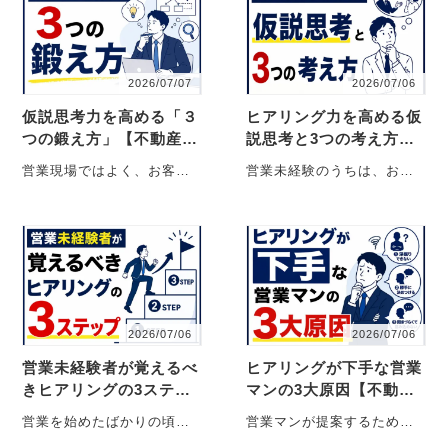
2026/07/07
2026/07/06
仮説思考力を高める「３
ヒアリング力を高める仮
つの鍛え方」【不動産売
説思考と3つの考え方
買仲介営業】
【不動産売買仲介営業】
営業現場ではよく、お客様
営業未経験のうちは、お客
の言葉を鵜呑みにせず、
様の言葉をそのまま受け取
「なぜですか？」「もしか
ってしまいがちです。 「船
して、こういうこと
橋駅周辺がいいです・・・
で・・・
2026/07/06
2026/07/06
営業未経験者が覚えるべ
ヒアリングが下手な営業
きヒアリングの3ステッ
マンの3大原因【不動産
プ【不動産売買仲介営
売買仲介営業】
営業を始めたばかりの頃、
営業マンが提案するために
業】
多くの人がこんな悩みを抱
は、お客様が今どんな状況