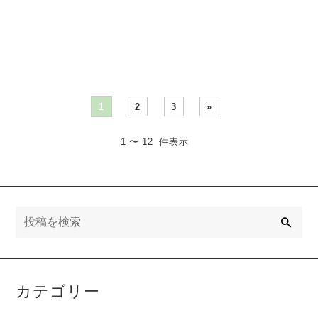
えます。 「何を聞けばいい
にいて、どこへ向かいたい
のか分からない。」・・・
のかを理解する必要があり
ま・・・
1
2
3
»
1 〜 12 件表示
検
索
カテゴリー