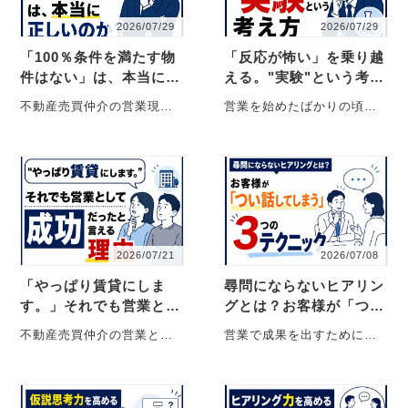
2026/07/29
2026/07/29
「100％条件を満たす物
「反応が怖い」を乗り越
件はない」は、本当に正
える。"実験"という考え
しいのか？【不動産売買
方【不動産売買仲介営
不動産売買仲介の営業現場
営業を始めたばかりの頃、
仲介営業】
業】
にいると、一度は耳にした
多くの新人が最初にぶつか
ことがある言葉がありま
る壁があります。 「この質
す。 「100％条件を・・・
問、本当に聞いてい・・・
2026/07/21
2026/07/08
「やっぱり賃貸にしま
尋問にならないヒアリン
す。」それでも営業とし
グとは？お客様が「つい
て成功だったと言える理
話してしまう」3つのテ
不動産売買仲介の営業とい
営業で成果を出すために
由【不動産売買仲介営
クニック【不動産売買仲
う仕事をしていると、どう
は、ヒアリング力が欠かせ
業】
介営業】
しても「契約を取ること」
ません。 しかし、多くの新
がゴールだと思ってしまい
人営業マンは、ヒア
が・・・
リ・・・