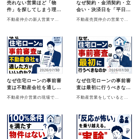
売れない営業ほど「物
なぜ契約・金消契約・立
件」を探してしまう理由
会い・決済日を「平日」
【不動産売買仲介営業】
で設定する必要があるの
不動産仲介の新人営業マン
不動産売買仲介の営業で
か？
ほど、こう考えがちです。
は、 「契約日はいつにしま
「条件に合う良い物件さえ
しょうか？」 という話が、
見つかれば、お客様・・・
お客様との間・・・
2026/07/30
2026/07/30
なぜ住宅ローンの事前審
なぜ住宅ローンの事前審
査は不動産会社を通した
査は最初に行うべきなの
方がいいのか？【不動産
か？【不動産売買仲介営
不動産仲介営業の現場で、
不動産営業をしていると、
売買仲介営業】
業】
お客様へ住宅ローン事前審
会社や上司からこんなこと
査のお願いをすると、お客
を言われるでしょう。 「早
様からこんな言葉が返って
めに住宅ローンの事・・・
き・・・