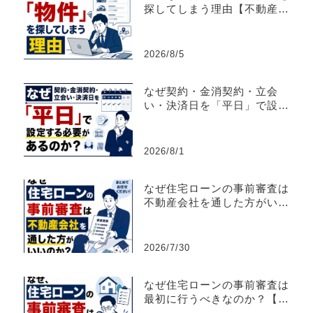
探してしまう理由【不動産売
買仲介営業】
2026/8/5
なぜ契約・金消契約・立会
い・決済日を「平日」で設定
する必要があるのか？
2026/8/1
なぜ住宅ローンの事前審査は
不動産会社を通した方がいい
のか？【不動産売買仲介営
業】
2026/7/30
なぜ住宅ローンの事前審査は
最初に行うべきなのか？【不
動産売買仲介営業】