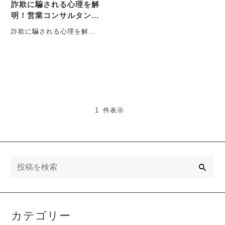
詐欺に騙される心理を解
明！営業コンサルタント
が教える事例と対策
詐欺に騙される心理を解
説。営業コンサルタントが
ポンジスキームの事例を元
に、巧妙な心理操作とその
対策を・・・
1 件表示
検
索
カテゴリー