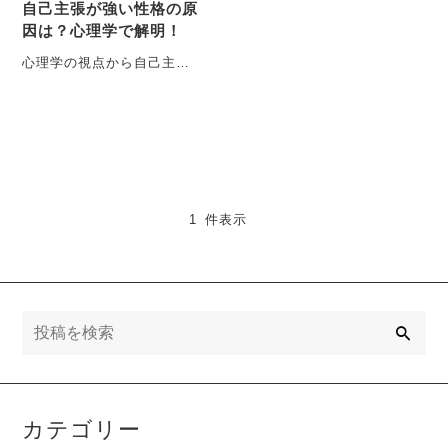
自己主張が強い性格の原
因は？心理学で解明！
心理学の視点から自己主張
が強い性格の原因を解明！
心理的要因、生育環境、社
会的要因と文化の影響、そ
して・・・
1 件表示
検
索
カテゴリー