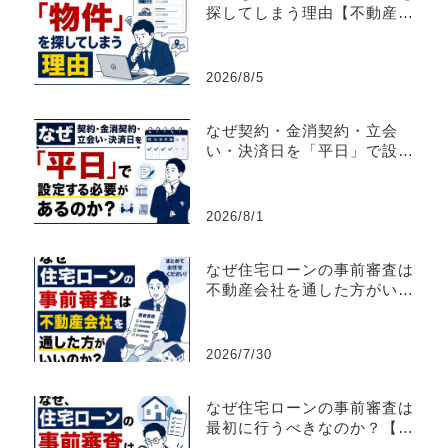
探してしまう理由【不動産売
買仲介営業】
2026/8/5
なぜ契約・金消契約・立会
い・決済日を「平日」で設定
する必要があるのか？
2026/8/1
なぜ住宅ローンの事前審査は
不動産会社を通した方がいい
のか？【不動産売買仲介営
業】
2026/7/30
なぜ住宅ローンの事前審査は
最初に行うべきなのか？【不
動産売買仲介営業】