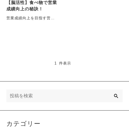
【脳活性】食べ物で営業
成績向上の秘訣！
営業成績向上を目指す営業
マンが、食事の選び方を見
直すことで脳を活性化し、
高パフォーマンスを維持す
る・・・
1 件表示
検
索
カテゴリー