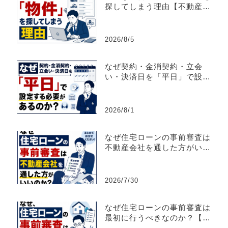
探してしまう理由【不動産売
買仲介営業】
2026/8/5
なぜ契約・金消契約・立会
い・決済日を「平日」で設定
する必要があるのか？
2026/8/1
なぜ住宅ローンの事前審査は
不動産会社を通した方がいい
のか？【不動産売買仲介営
業】
2026/7/30
なぜ住宅ローンの事前審査は
最初に行うべきなのか？【不
動産売買仲介営業】