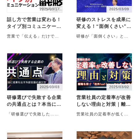
2025/03/17
2025/03/09
話し方で営業は変わる！
研修のストレスを成果に
タイプ別コミュニケーシ
変える！“面倒くさい”を
ョン戦略
成長に変換する科学的メ
営業で「伝える」だけでは
研修が「面倒くさい」と感
ソッド
なく「伝わる」話し方が求
じるのはなぜ？その心理的
められる理由とは？相手の
な原因を科学的に解説し、
コミュニケーションタイプ
効率的に学びを進める方法
を見・・・
を紹・・・
2025/03/03
2025/03/02
研修選びで失敗する企業
営業社員の定着率が改善
の共通点とは？本当に成
しない理由と対策｜離職
果を出す外部支援の選び
を防ぐ「1on1トレーニ
「研修選びで失敗した…」
営業社員の定着率が低く、
方
ング」
と後悔しないために、企業
採用コストがかさむ…」そ
が陥りがちな間違いを解
んな悩みを解決するのが 社
説！集合研修 vs.
外1on1トレーニング。
1on1・・・
集・・・