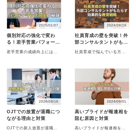
2025/01/07
2024/09/19
個別対応の強化で変わ
社員育成の壁を突破！外
る！若手営業パフォーマ
部コンサルタントがもた
ンス向上の秘訣
らす効果的な教育戦略
若手営業の成績向上には
社員育成で悩んでいる方
「個別対応」が鍵！成功事
へ。社内教育だけでは解決
例や実践方法を徹底解説
できない課題を外部コンサ
し、社員の成長を最大化す
ルタントが解決します。効
る秘訣を・・・
果的な・・・
2024/09/16
2024/09/01
OJTでの放置が退職につ
高いプライドが報連相を
ながる理由と対策
阻む原因と対策
OJTでの新人放置が退職に
高いプライドが報連相を阻
繋がる理由とその対策を解
む原因とその対策を詳しく