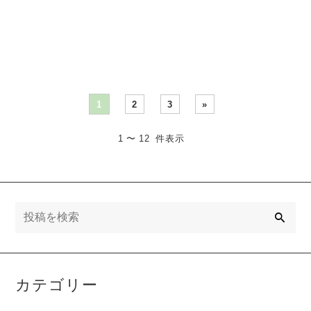
説。効果的なメンターシッ
解説。心理的な背景、報連
プやフィードバック方法、
相の重要性、改善策を学
充・・・
び、効・・・
1
2
3
»
1 〜 12 件表示
検
索
カテゴリー