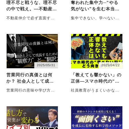
理不尽と戦うな、理不尽
奪われた集中力─“やる
の中で戦え。―不動産仲
気がない”を生む本当の
介で必ず出会う“納得い
原因
不動産仲介で必ず直面する
集中できない、学べない。
かない現実”との向き合
「理不尽」。なぜ起きるの
それはあなたのせいではな
い方―
か？どう向き合うべきか？
く、“脳の変化”かもしれませ
構造的理解と実践マインド
ん。成長を止めないため
で、・・・
に・・・
2025/05/31
2025/04/22
営業同行の真価とは何
「教えても響かない」の
か？ 社会人として成長
正体―スマホ時代の“学
するための“観察
べない脳”にどう向き合
営業同行の意味や学び方を
社員教育がうまくいかない
力”と“翻訳力”
うか
徹底解説。中途入社者がた
のは“教え方”のせいではな
だの見学で終わらせず、成
い。スマホ環境が変えた
長の糧に変える視点と
「学べない脳」の正体と、
は？・・・
今こ・・・