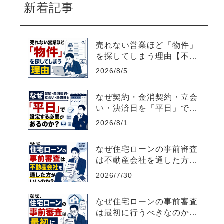
新着記事
売れない営業ほど「物件」
を探してしまう理由【不動
産売買仲介営業】
2026/8/5
なぜ契約・金消契約・立会
い・決済日を「平日」で設
定する必要があるのか？
2026/8/1
なぜ住宅ローンの事前審査
は不動産会社を通した方が
いいのか？【不動産売買仲
2026/7/30
介営業】
なぜ住宅ローンの事前審査
は最初に行うべきなのか？
【不動産売買仲介営業】