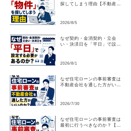
探してしまう理由【不動産売
買仲介営業】
2026/8/5
なぜ契約・金消契約・立会
い・決済日を「平日」で設定
する必要があるのか？
2026/8/1
なぜ住宅ローンの事前審査は
不動産会社を通した方がいい
のか？【不動産売買仲介営
業】
2026/7/30
なぜ住宅ローンの事前審査は
最初に行うべきなのか？【不
動産売買仲介営業】