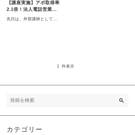
【講座実施】アポ取得率
2.1倍！法人電話営業の
ロードマップ
先日は、外部講師として
「アポ取得率2.1倍！法人電
話営業のロードマップ」に
ついて、２時間半・・・
1 件表示
検
索
カテゴリー