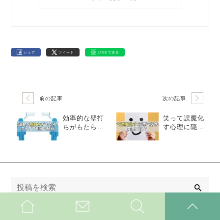
シェア
ツイート
LINEで送る
前の記事
次の記事
効率的な壁打
笑って誤魔化
ちがもたらす
す心理に隠さ
アイデア創出
れた真実と
の秘訣
は？
検
索