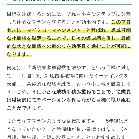
目標を達成するためには、それを小さなステップに分割
し具体的なプランを立てることが効果的です。
このプロ
セスは「マイクロ・マネジメント」と呼ばれ、達成可能
な小目標を設定することで、日々の達成感を促し、最終
的な大きな目標への道のりを効率良く進むことが可能に
なります。
例えば、「新規顧客獲得数を増やす」という目標に対し
て、「毎週1回、新規顧客獲得に向けたミーティングを
実施し、具体的な戦略を練る」という小目標を設置しま
す。このように
小さな成功を積み重ねることで、従業員
は継続的にモチベーションを保ちながら目標に取り組む
ことができます。
またライフプランのような目標設定でも、「5年後はど
うなっていたい？」と時間軸が長い目標ではなく、3ヶ
月後、半年後、と短い設定にすることをおすすめしま