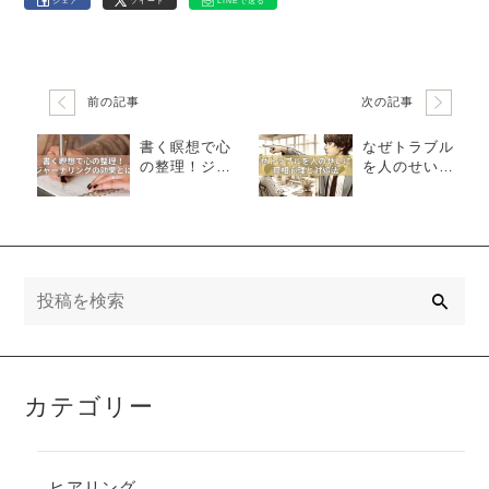
シェア
ツイート
LINEで送る
前の記事
次の記事
書く瞑想で心
なぜトラブル
の整理！ジャ
を人のせい
ーナリングの
に？真相心理
効果とは
と対処法
検
索
カテゴリー
ヒアリング