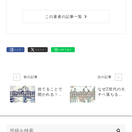
この著者の記事一覧
シェア
ツイート
LINEで送る
前の記事
次の記事
捨てることで
なぜZ世代のモ
開かれる！新
チベ落ちる？
しい選択肢と
やる気を失う
意思決定
意外な原因と
対策法
検
索