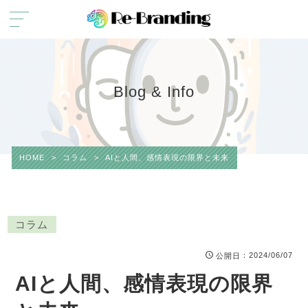
Blog & Info
HOME
>
コラム
>
AIと人間、感情表現の限界と未来
コラム
：2024/06/07
公開日
AIと人間、感情表現の限界