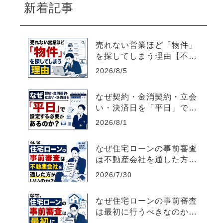
新着記事
売れない営業ほど「物件」
を探してしまう理由【不動
産売買仲介営業】
2026/8/5
なぜ契約・金消契約・立会
い・決済日を「平日」で設
定する必要があるのか？
2026/8/1
なぜ住宅ローンの事前審査
は不動産会社を通した方が
いいのか？【不動産売買仲
2026/7/30
介営業】
なぜ住宅ローンの事前審査
は最初に行うべきなのか？
【不動産売買仲介営業】