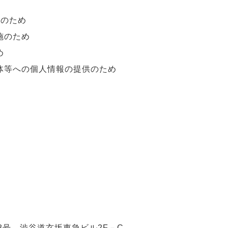
付のため
施のため
め
体等への個人情報の提供のため
番8号 渋谷道玄坂東急ビル2F－C